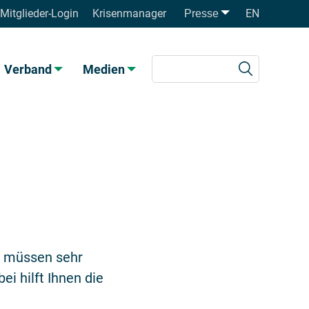
Mitglieder-Login
Krisenmanager
EN
Presse
Verband
Medien
n, müssen sehr
i hilft Ihnen die