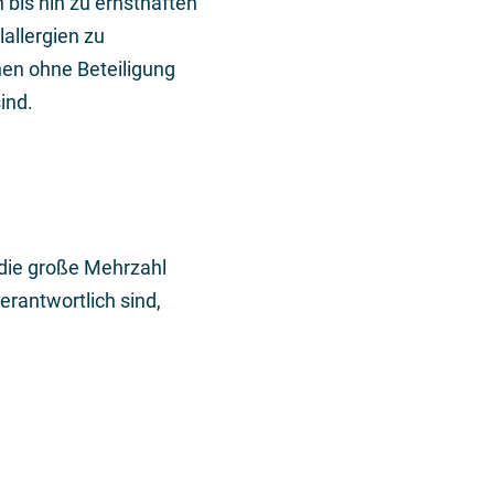
bis hin zu ernsthaften
allergien zu
onen ohne Beteiligung
ind.
 die große Mehrzahl
erantwortlich sind,