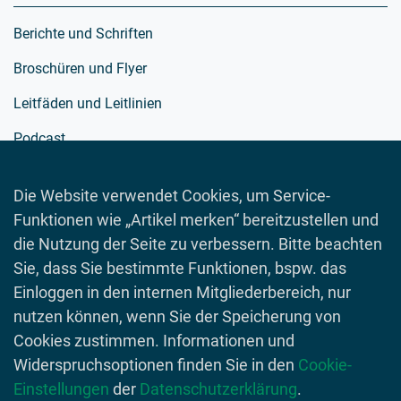
Berichte und Schriften
Broschüren und Flyer
Leitfäden und Leitlinien
Podcast
Richtlinien
Die Website verwendet Cookies, um Service-
Schulmaterialien
Funktionen wie „Artikel merken“ bereitzustellen und
Spielewelt
die Nutzung der Seite zu verbessern. Bitte beachten
Sie, dass Sie bestimmte Funktionen, bspw. das
Toolboxen
Einloggen in den internen Mitgliederbereich, nur
Videos
nutzen können, wenn Sie der Speicherung von
Cookies zustimmen. Informationen und
Widerspruchsoptionen finden Sie in den
Cookie-
Einstellungen
der
Datenschutzerklärung
.
© 2026 Lebensmittelverband Deutschland