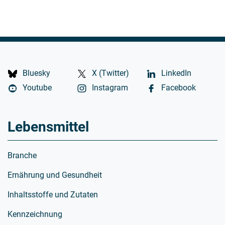
Versandkosten
Bluesky
X (Twitter)
LinkedIn
Die Versandkostenpauschale beträgt 5,00 Euro und beinh
Youtube
Instagram
Facebook
Lebensmittel
Branche
Ernährung und Gesundheit
Inhaltsstoffe und Zutaten
Kennzeichnung