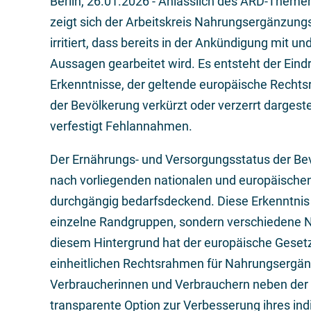
Berlin,
26.01.2026
- Anlässlich des ARD-Theme
zeigt sich der Arbeitskreis Nahrungsergänzun
irritiert, dass bereits in der Ankündigung mit u
Aussagen gearbeitet wird. Es entsteht der Eind
Erkenntnisse, der geltende europäische Recht
der Bevölkerung verkürzt oder verzerrt dargestel
verfestigt Fehlannahmen.
Der Ernährungs- und Versorgungsstatus der Bev
nach vorliegenden nationalen und europäischen
durchgängig bedarfsdeckend. Diese Erkenntnis ist
einzelne Randgruppen, sondern verschiedene N
diesem Hintergrund hat der europäische Gesetz
einheitlichen Rechtsrahmen für Nahrungsergänz
Verbraucherinnen und Verbrauchern neben der ü
transparente Option zur Verbesserung ihres indi