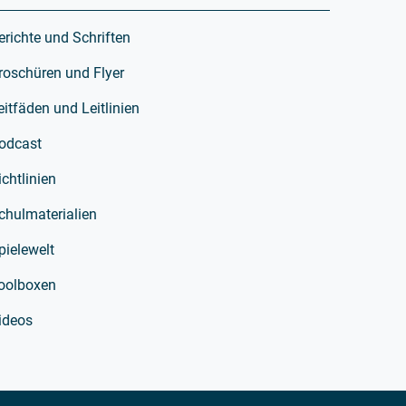
erichte und Schriften
roschüren und Flyer
eitfäden und Leitlinien
odcast
ichtlinien
chulmaterialien
pielewelt
oolboxen
ideos