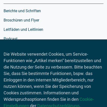
Berichte und Schriften
Broschüren und Flyer
Leitfäden und Leitlinien
Podcast
Richtlinien
Die Website verwendet Cookies, um Service-
Schulmaterialien
Funktionen wie „Artikel merken“ bereitzustellen und
Spielewelt
die Nutzung der Seite zu verbessern. Bitte beachten
Sie, dass Sie bestimmte Funktionen, bspw. das
Toolboxen
Einloggen in den internen Mitgliederbereich, nur
Videos
nutzen können, wenn Sie der Speicherung von
Cookies zustimmen. Informationen und
Widerspruchsoptionen finden Sie in den
Cookie-
Einstellungen
der
Datenschutzerklärung
.
© 2026 Lebensmittelverband Deutschland