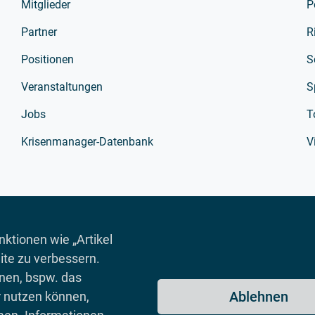
Mitglieder
P
Partner
R
Positionen
S
Veranstaltungen
S
Jobs
T
Krisenmanager-Datenbank
V
ktionen wie „Artikel
ite zu verbessern.
onen, bspw. das
Ablehnen
r nutzen können,