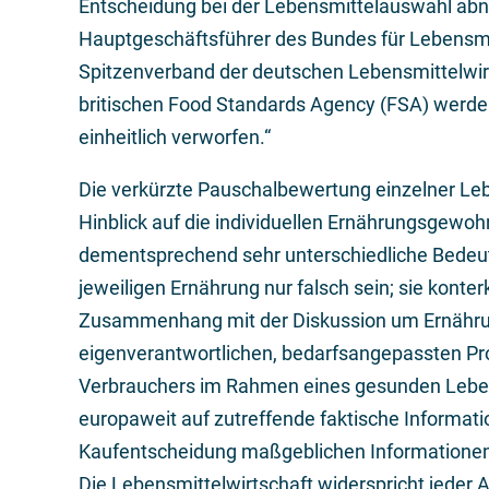
Entscheidung bei der Lebensmittelauswahl abne
Hauptgeschäftsführer des Bundes für Lebensmi
Spitzenverband der deutschen Lebensmittelwirt
britischen Food Standards Agency (FSA) werden
einheitlich verworfen.“
Die verkürzte Pauschalbewertung einzelner Le
Hinblick auf die individuellen Ernährungsgewoh
dementsprechend sehr unterschiedliche Bedeu
jeweiligen Ernährung nur falsch sein; sie konte
Zusammenhang mit der Diskussion um Ernährun
eigenverantwortlichen, bedarfsangepassten P
Verbrauchers im Rahmen eines gesunden Lebens
europaweit auf zutreffende faktische Information
Kaufentscheidung maßgeblichen Informationen ei
Die Lebensmittelwirtschaft widerspricht jeder A