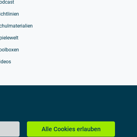
odcast
ichtlinien
chulmaterialien
pielewelt
oolboxen
ideos
Alle Cookies erlauben