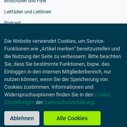
Broschüren und Flyer
Leitfäden und Leitlinien
Podcast
Richtlinien
Die Website verwendet Cookies, um Service-
Schulmaterialien
Funktionen wie „Artikel merken“ bereitzustellen und
Spielewelt
die Nutzung der Seite zu verbessern. Bitte beachten
Sie, dass Sie bestimmte Funktionen, bspw. das
Toolboxen
Einloggen in den internen Mitgliederbereich, nur
Videos
nutzen können, wenn Sie der Speicherung von
Cookies zustimmen. Informationen und
Widerspruchsoptionen finden Sie in den
Cookie-
Einstellungen
der
Datenschutzerklärung
.
© 2026 Lebensmittelverband Deutschland
Impressum
Datenschutzerklärung
Kontakt
Ablehnen
Alle Cookies