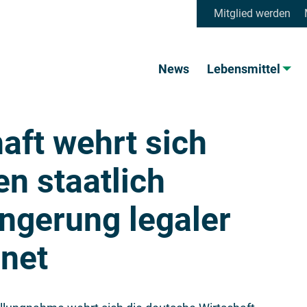
Mitglied werden
News
Lebensmittel
aft wehrt sich
n staatlich
angerung legaler
rnet