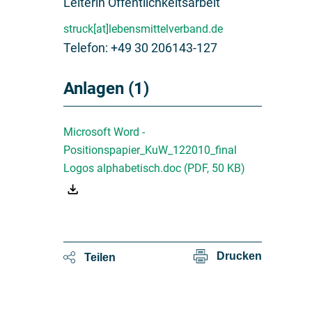
Leiterin Öffentlichkeitsarbeit
struck[at]lebensmittelverband.de
Telefon: +49 30 206143-127
Anlagen (1)
Microsoft Word -
Positionspapier_KuW_122010_final
Logos alphabetisch.doc
(
PDF
,
50 KB
)
Drucken
Teilen