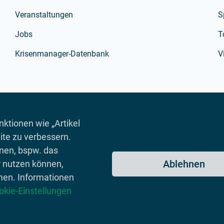
Veranstaltungen
S
Jobs
T
Krisenmanager-Datenbank
V
ktionen wie „Artikel
ite zu verbessern.
onen, bspw. das
Ablehnen
r nutzen können,
men. Informationen
okie-Einstellungen