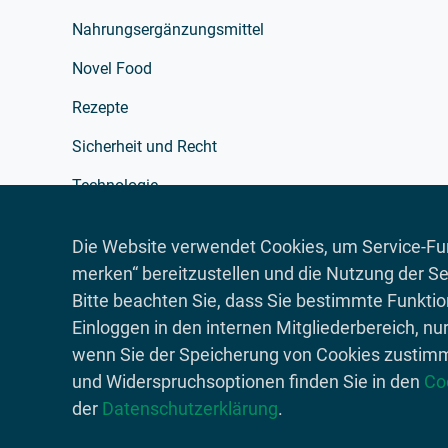
Nahrungsergänzungsmittel
Novel Food
Rezepte
Sicherheit und Recht
Technologie
Verarbeitung
Die Website verwendet Cookies, um Service-Fun
Verpackung
merken“ bereitzustellen und die Nutzung der Se
Bitte beachten Sie, dass Sie bestimmte Funkti
Werbung
Einloggen in den internen Mitgliederbereich, nu
wenn Sie der Speicherung von Cookies zustim
und Widerspruchsoptionen finden Sie in den
Co
© 2026 Lebensmittelverband Deutschland
der
Datenschutzerklärung
.