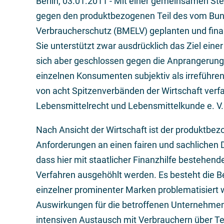
Berlin,
03.01.2011
- Mit einer gemeinsamen Ste
gegen den produktbezogenen Teil des vom Bund
Verbraucherschutz (BMELV) geplanten und finanz
Sie unterstützt zwar ausdrücklich das Ziel eine
sich aber geschlossen gegen die Anprangerung
einzelnen Konsumenten subjektiv als irreführ
von acht Spitzenverbänden der Wirtschaft verf
Lebensmittelrecht und Lebensmittelkunde e. V.
Nach Ansicht der Wirtschaft ist der produktbezo
Anforderungen an einen fairen und sachlichen Di
dass hier mit staatlicher Finanzhilfe bestehend
Verfahren ausgehöhlt werden. Es besteht die 
einzelner prominenter Marken problematisiert 
Auswirkungen für die betroffenen Unternehmen. 
intensiven Austausch mit Verbrauchern über Tel