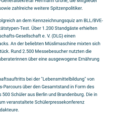
-Generalsekretär Hermann Gröhe, die Mitglieder
ie zahlreiche weitere Spitzenpolitiker.
folgreich an dem Kennzeichnungsquiz am BLL/BVE-
ätstypen-Test. Über 1.200 Standgäste erhielten
hafts-Gesellschaft e. V. (DLG) einen
acks. An der beliebten Müslimaschine mixten sich
stück. Rund 2.500 Messebesucher nutzten die
gsberaterinnen über eine ausgewogene Ernährung
ftsauftritts bei der "Lebensmittelbildung" von
s-Parcours über den Gesamtstand in Form des
s 500 Schüler aus Berlin und Brandenburg. Die in
um veranstaltete Schülerpressekonferenz
dakteure.