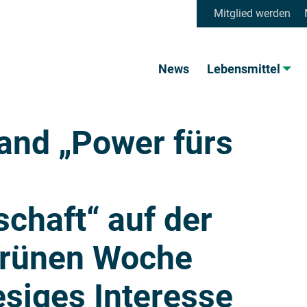
Mitglied werden
News
Lebensmittel
and „Power fürs
schaft“ auf der
Grünen Woche
esiges Interesse