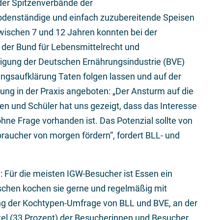
er Spitzenverbände der
bodenständige und einfach zuzubereitende Speisen
zwischen 7 und 12 Jahren konnten bei der
der Bund für Lebensmittelrecht und
igung der Deutschen Ernährungsindustrie (BVE)
ungsaufklärung Taten folgen lassen und auf der
ng in der Praxis angeboten: „Der Ansturm auf die
 und Schüler hat uns gezeigt, dass das Interesse
hne Frage vorhanden ist. Das Potenzial sollte von
braucher von morgen fördern“, fordert BLL- und
 Für die meisten IGW-Besucher ist Essen ein
schen kochen sie gerne und regelmäßig mit
ng der Kochtypen-Umfrage von BLL und BVE, an der
ttel (33 Prozent) der Besucherinnen und Besucher