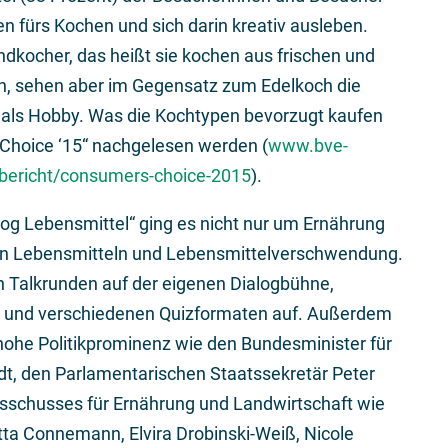
n fürs Kochen und sich darin kreativ ausleben.
dkocher, das heißt sie kochen aus frischen und
ien, sehen aber im Gegensatz zum Edelkoch die
t als Hobby. Was die Kochtypen bevorzugt kaufen
 Choice ‘15“ nachgelesen werden (
www.bve-
esbericht/consumers-choice-2015
).
g Lebensmittel“ ging es nicht nur um Ernährung
von Lebensmitteln und Lebensmittelverschwendung.
n Talkrunden auf der eigenen Dialogbühne,
 und verschiedenen Quizformaten auf. Außerdem
ohe Politikprominenz wie den Bundesminister für
dt, den Parlamentarischen Staatssekretär Peter
usschusses für Ernährung und Landwirtschaft wie
itta Connemann, Elvira Drobinski-Weiß, Nicole