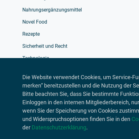
Nahrungsergänzungsmittel
Novel Food
Rezepte
Sicherheit und Recht
Technologie
Verarbeitung
Die Website verwendet Cookies, um Service-Fun
Verpackung
merken“ bereitzustellen und die Nutzung der Se
Bitte beachten Sie, dass Sie bestimmte Funkti
Werbung
Einloggen in den internen Mitgliederbereich, nu
wenn Sie der Speicherung von Cookies zustim
und Widerspruchsoptionen finden Sie in den
Co
© 2026 Lebensmittelverband Deutschland
der
Datenschutzerklärung
.