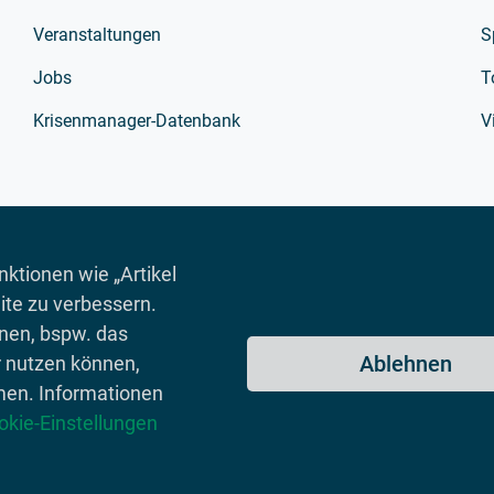
Veranstaltungen
S
Jobs
T
Krisenmanager-Datenbank
V
ktionen wie „Artikel
ite zu verbessern.
onen, bspw. das
Ablehnen
r nutzen können,
men. Informationen
okie-Einstellungen