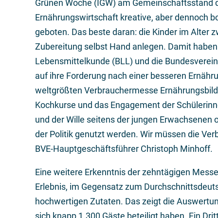
Grünen Woche (IGW) am Gemeinschaftsstand d
Ernährungswirtschaft kreative, aber dennoch 
geboten. Das beste daran: die Kinder im Alter 
Zubereitung selbst Hand anlegen. Damit haben 
Lebensmittelkunde (BLL) und die Bundesverein
auf ihre Forderung nach einer besseren Ernähr
weltgrößten Verbrauchermesse Ernährungsbildu
Kochkurse und das Engagement der Schülerinnen
und der Wille seitens der jungen Erwachsenen o
der Politik genutzt werden. Wir müssen die Ver
BVE-Hauptgeschäftsführer Christoph Minhoff.
Eine weitere Erkenntnis der zehntägigen Messe:
Erlebnis, im Gegensatz zum Durchschnittsdeut
hochwertigen Zutaten. Das zeigt die Auswertu
sich knapp 1.300 Gäste beteiligt haben. Ein Dri