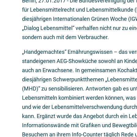
Berlin,
27.01.2017
- Die Bundesvereinigung der
für Lebensmittelrecht und Lebensmittelkunde (
diesjährigen Internationalen Grünen Woche (IG
„Dialog Lebensmittel“ verhalfen nicht nur zu ei
sondern auch mit dem Verbraucher.
„Handgemachtes“ Ernährungswissen – das verm
standeigenen AEG-Showküche sowohl an Kinder 
auch an Erwachsene. In gemeinsamen Kochaktion
diesjährigen Schwerpunktthemen „Lebensmitt
(MHD)“ zu sensibilisieren. Antworten gab es un
Lebensmitteln kombiniert werden können, was
und wie der Lebensmittelverschwendung durch
kann. Ergänzt wurde das Angebot durch ein Le
Informationswände mit Grafiken und Bewegtbi
Besuchern an ihrem Info-Counter täglich Rede 