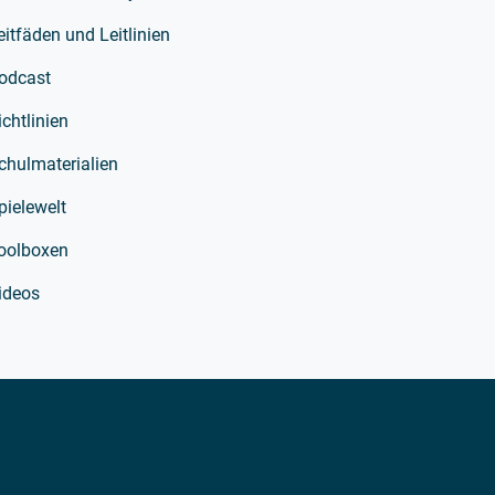
eitfäden und Leitlinien
odcast
ichtlinien
chulmaterialien
pielewelt
oolboxen
ideos