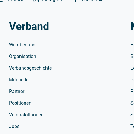
Verband
Wir über uns
B
Organisation
B
Verbandsgeschichte
L
Mitglieder
P
Partner
R
Positionen
S
Veranstaltungen
S
Jobs
T