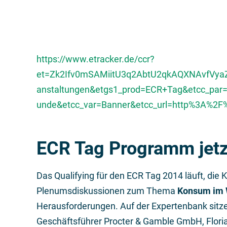
https://www.etracker.de/ccr?
et=Zk2Ifv0mSAMiitU3q2AbtU2qkAQXNAvfVyaZ
anstaltungen&etgs1_prod=ECR+Tag&etcc_par=
unde&etcc_var=Banner&etcc_url=http%3A%2
ECR Tag Programm jetz
Das Qualifying für den ECR Tag 2014 läuft, die K
Plenumsdiskussionen zum Thema
Konsum im 
Herausforderungen. Auf der Expertenbank sitze
Geschäftsführer Procter & Gamble GmbH, Flori