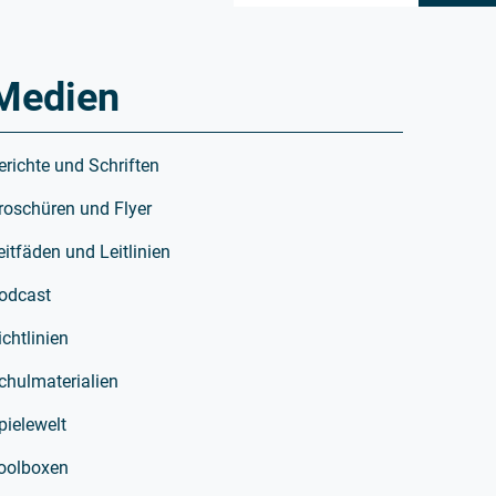
Medien
erichte und Schriften
roschüren und Flyer
eitfäden und Leitlinien
odcast
ichtlinien
chulmaterialien
pielewelt
oolboxen