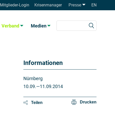
Mitglieder-Login
Krisenmanager
EN
Presse
Verband
Medien
Informationen
Nürnberg
10.09.
2014
—
11.09.2014
Drucken
Teilen