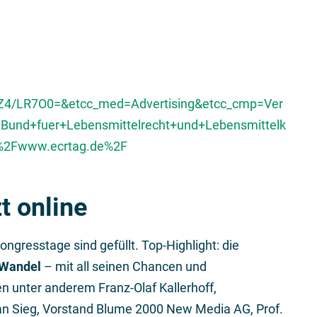
4/LR7O0=&etcc_med=Advertising&etcc_cmp=Ver
Bund+fuer+Lebensmittelrecht+und+Lebensmittelk
F%2Fwww.ecrtag.de%2F
t online
ongresstage sind gefüllt. Top-Highlight: die
Wandel
– mit all seinen Chancen und
n unter anderem Franz-Olaf Kallerhoff,
an Sieg, Vorstand Blume 2000 New Media AG, Prof.