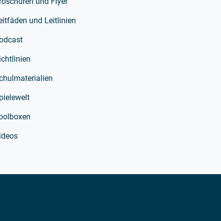
roschüren und Flyer
eitfäden und Leitlinien
odcast
ichtlinien
chulmaterialien
pielewelt
oolboxen
ideos