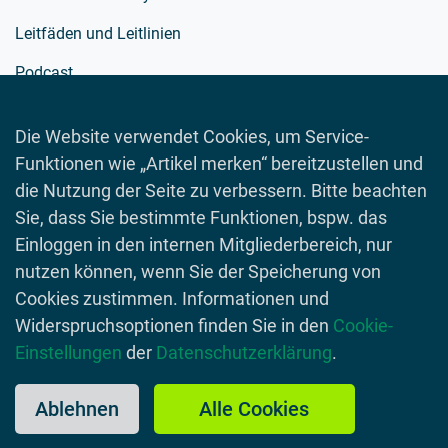
Leitfäden und Leitlinien
Podcast
Richtlinien
Die Website verwendet Cookies, um Service-
Schulmaterialien
Funktionen wie „Artikel merken“ bereitzustellen und
Spielewelt
die Nutzung der Seite zu verbessern. Bitte beachten
Sie, dass Sie bestimmte Funktionen, bspw. das
Toolboxen
Einloggen in den internen Mitgliederbereich, nur
Videos
nutzen können, wenn Sie der Speicherung von
Cookies zustimmen. Informationen und
Widerspruchsoptionen finden Sie in den
Cookie-
Einstellungen
der
Datenschutzerklärung
.
© 2026 Lebensmittelverband Deutschland
Impressum
Datenschutzerklärung
Kontakt
Ablehnen
Alle Cookies