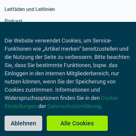
Leitfäden und Leitlinien
Podcast
Richtlinien
Die Website verwendet Cookies, um Service-
Schulmaterialien
Funktionen wie „Artikel merken“ bereitzustellen und
Spielewelt
die Nutzung der Seite zu verbessern. Bitte beachten
Sie, dass Sie bestimmte Funktionen, bspw. das
Toolboxen
Einloggen in den internen Mitgliederbereich, nur
Videos
nutzen können, wenn Sie der Speicherung von
Cookies zustimmen. Informationen und
Widerspruchsoptionen finden Sie in den
Cookie-
Einstellungen
der
Datenschutzerklärung
.
© 2026 Lebensmittelverband Deutschland
Impressum
Datenschutzerklärung
Kontakt
Ablehnen
Alle Cookies