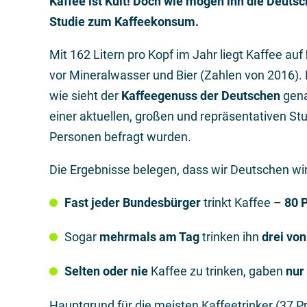
Kaffee ist Kult! Doch wie mögen ihn die Deutsc
Studie zum Kaffeekonsum.
Mit 162 Litern pro Kopf im Jahr liegt Kaffee auf
vor Mineralwasser und Bier (Zahlen von 2016). 
wie sieht der
Kaffeegenuss der Deutschen
gena
einer aktuellen, großen und repräsentativen St
Personen befragt wurden.
Die Ergebnisse belegen, dass wir Deutschen wirk
Fast jeder Bundesbürger
trinkt Kaffee –
80 P
Sogar
mehrmals am Tag
trinken ihn
drei vo
Selten oder nie
Kaffee zu trinken, gaben
nur
Hauptgrund für die meisten Kaffeetrinker (37 Pr