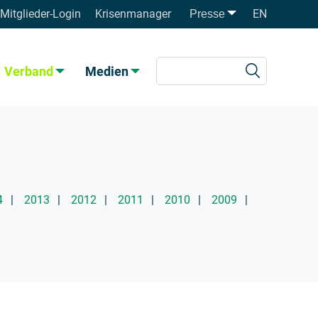
Mitglieder-Login
Krisenmanager
EN
Presse
Verband
Medien
4
2013
2012
2011
2010
2009