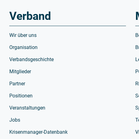
Verband
Wir über uns
B
Organisation
B
Verbandsgeschichte
L
Mitglieder
P
Partner
R
Positionen
S
Veranstaltungen
S
Jobs
T
Krisenmanager-Datenbank
V