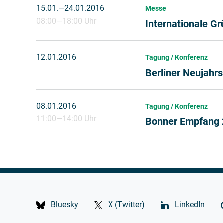
15.01.
2016
—
24.01.2016
Messe
08:00
—
18:00 Uhr
Internationale G
12.01.2016
Tagung / Konferenz
Berliner Neujah
08.01.2016
Tagung / Konferenz
11:00
—
14:00 Uhr
Bonner Empfang 
Bluesky
X (Twitter)
LinkedIn