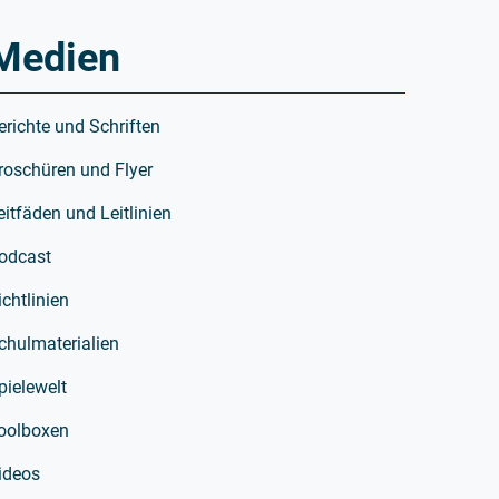
Medien
erichte und Schriften
roschüren und Flyer
eitfäden und Leitlinien
odcast
ichtlinien
chulmaterialien
pielewelt
oolboxen
ideos