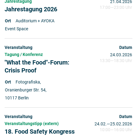
Jahrestagung
21.04.2026
17:00
—
23:00 Uhr
Jahrestagung 2026
Auditorium + AYOKA
Event Space
Tagung / Konferenz
24.03.2026
13:30
—
18:30 Uhr
"What the Food"-Forum:
Crisis Proof
Fotografiska,
Oranienburger Str. 54,
10117 Berlin
Veranstaltungstipp (extern)
24.02.
2026
—
25.02.2026
10:00
—
16:00 Uhr
18. Food Safety Kongress