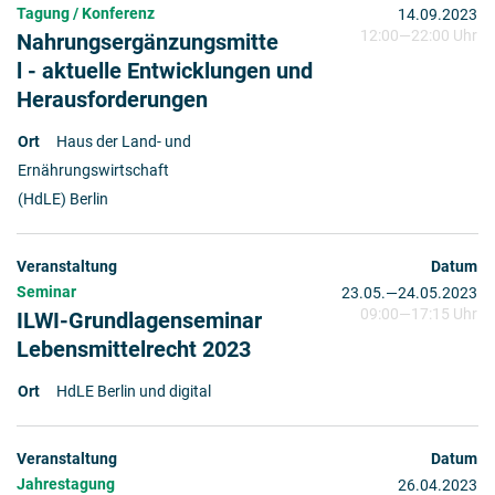
Tagung / Konferenz
14.09.2023
12:00
—
22:00 Uhr
Nahrungsergänzungsmitte
l - aktuelle Entwicklungen und
Herausforderungen
Haus der Land- und
Ernährungswirtschaft
(HdLE) Berlin
Seminar
23.05.
2023
—
24.05.2023
09:00
—
17:15 Uhr
ILWI-Grundlagenseminar
Lebensmittelrecht 2023
HdLE Berlin und digital
Jahrestagung
26.04.2023