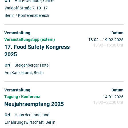
HdLE-Gebäude, Claire-
Waldoff-Straße 7, 10117
Berlin / Konferenzbereich
Veranstaltungstipp (extern)
18.02.
2025
—
19.02.2025
10:00
—
16:00 Uhr
17. Food Safety Kongress
2025
Steigenberger Hotel
Am Kanzleramt, Berlin
Tagung / Konferenz
14.01.2025
18:00
—
22:00 Uhr
Neujahrsempfang 2025
Haus der Land- und
Ernährungswirtschaft, Berlin