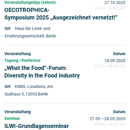
Veranstaltungstipp (extern)
27.10.2025
16:00
—
22:00 Uhr
OECOTROPHICA-
Symposium 2025 „Ausgezeichnet vernetzt!“
Haus der Land- und
Ernährungswirtschaft, Berlin
Tagung / Konferenz
18.09.2025
10:00
—
18:00 Uhr
„What the Food“-Forum:
Diversity in the Food Industry
KINDL Locations, Am
Sudhaus 3, 12053 Berlin
Seminar
27.05.
2025
—
28.05.2025
09:00
—
16:30 Uhr
ILWI-Grundlagenseminar