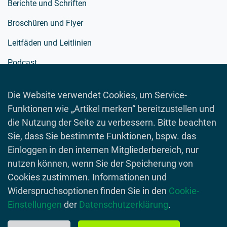
Berichte und Schriften
Broschüren und Flyer
Leitfäden und Leitlinien
Podcast
Richtlinien
Die Website verwendet Cookies, um Service-
Schulmaterialien
Funktionen wie „Artikel merken“ bereitzustellen und
Spielewelt
die Nutzung der Seite zu verbessern. Bitte beachten
Sie, dass Sie bestimmte Funktionen, bspw. das
Toolboxen
Einloggen in den internen Mitgliederbereich, nur
Videos
nutzen können, wenn Sie der Speicherung von
Cookies zustimmen. Informationen und
Widerspruchsoptionen finden Sie in den
Cookie-
Einstellungen
der
Datenschutzerklärung
.
© 2026 Lebensmittelverband Deutschland
Impressum
Datenschutzerklärung
Kontakt