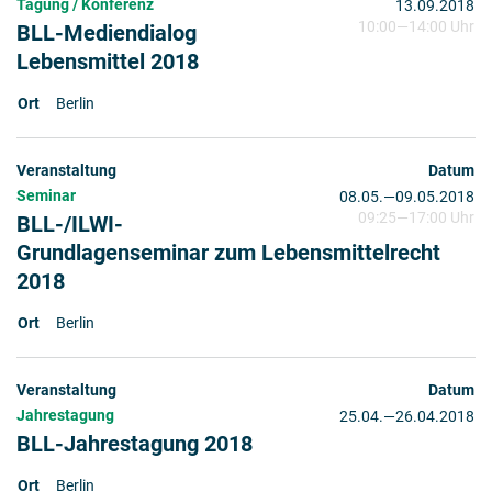
Tagung / Konferenz
13.09.2018
10:00
—
14:00 Uhr
BLL-Mediendialog
Lebensmittel 2018
Berlin
Seminar
08.05.
2018
—
09.05.2018
09:25
—
17:00 Uhr
BLL-/ILWI-
Grundlagenseminar zum Lebensmittelrecht
2018
Berlin
Jahrestagung
25.04.
2018
—
26.04.2018
BLL-Jahrestagung 2018
Berlin