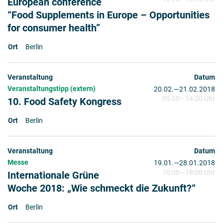
European conference
“Food Supplements in Europe – Opportunities
for consumer health”
Berlin
Veranstaltungstipp (extern)
20.02.
2018
—
21.02.2018
09:00
—
14:30 Uhr
10. Food Safety Kongress
Berlin
Messe
19.01.
2018
—
28.01.2018
10:00
—
18:00 Uhr
Internationale Grüne
Woche 2018: „Wie schmeckt die Zukunft?“
Berlin