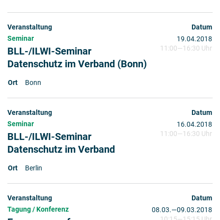
Seminar
19.04.2018
11:00
—
16:30 Uhr
BLL-/ILWI-Seminar
Datenschutz im Verband (Bonn)
Bonn
Seminar
16.04.2018
11:00
—
16:30 Uhr
BLL-/ILWI-Seminar
Datenschutz im Verband
Berlin
Tagung / Konferenz
08.03.
2018
—
09.03.2018
10:15
—
15:15 Uhr