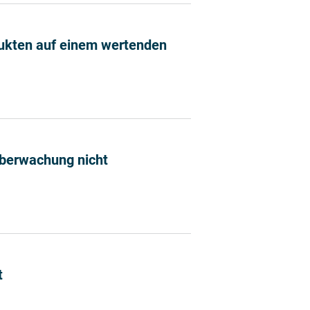
dukten auf einem wertenden
 von Produkten auf einem wertenden Internet-Portal als 
überwachung nicht
nsmittelüberwachung nicht übertragbar
t