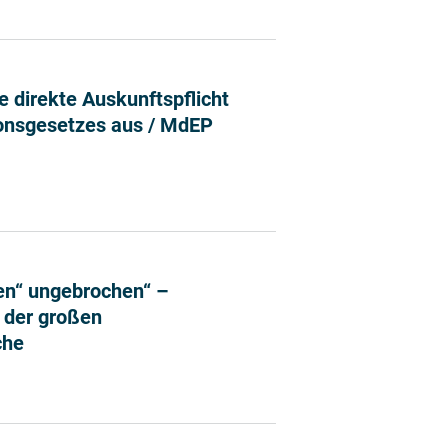
amentsausschuss votiert gegen eine wertende Nährwert
 direkte Auskunftspflicht
onsgesetzes aus / MdEP
 gegen eine direkte Auskunftspflicht von Unternehmen i
en“ ungebrochen“ –
 der großen
che
und Bewegen“ ungebrochen“ – Gemeinschaftsstand der Er