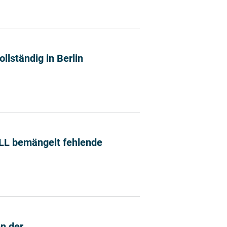
 Dialog mit Verbraucherorganisationen
llständig in Berlin
 jetzt vollständig in Berlin ansässig
BLL bemängelt fehlende
chtend – BLL bemängelt fehlende wissenschaftliche Grun
n der