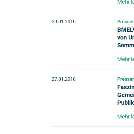
Mehr l
29.01.2010
Pressem
BMELV-
von U
Sommer
Mehr l
27.01.2010
Pressem
Faszi
Gemei
Publi
Mehr l