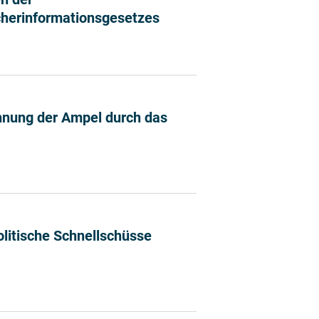
cherinformationsgesetzes
orderungen der Lebensmittelwirtschaft bei der Evaluier
hnung der Ampel durch das
LL: Ablehnung der Ampel durch das Europäische Parlamen
olitische Schnellschüsse
luieren / politische Schnellschüsse mit unabsehbaren F