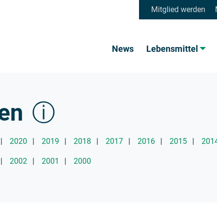
Mitglied werden
News
Lebensmittel
gen
ⓘ
2020
2019
2018
2017
2016
2015
201
2002
2001
2000
ungen und das Archiv. Darüber hinaus steht der Lebensmi