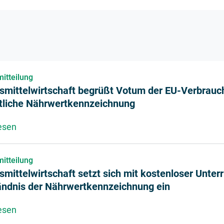
itteilung
smittelwirtschaft begrüßt Votum der EU-Verbrauch
itliche Nährwertkennzeichnung
esen
über Lebensmittelwirtschaft begrüßt Votum der EU-
itteilung
mittelwirtschaft setzt sich mit kostenloser Unterr
ändnis der Nährwertkennzeichnung ein
esen
über Lebensmittelwirtschaft setzt sich mit kostenlo