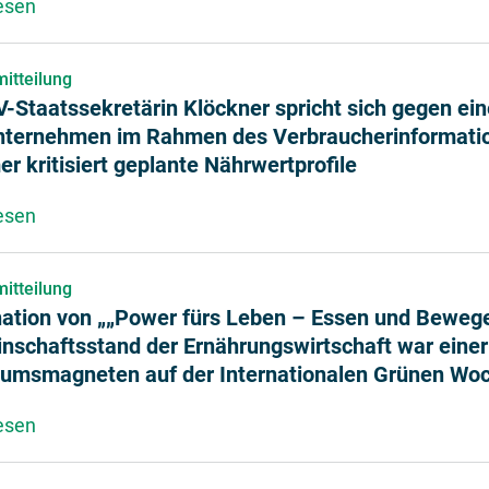
esen
über Nutzlose Ampel erhält Stoppsignal – EU-Parl
itteilung
Staatssekretärin Klöckner spricht sich gegen eine
nternehmen im Rahmen des Verbraucherinformati
 kritisiert geplante Nährwertprofile
esen
über BMELV-Staatssekretärin Klöckner spricht sich
itteilung
nation von „„Power fürs Leben – Essen und Beweg
nschaftsstand der Ernährungswirtschaft war einer
kumsmagneten auf der Internationalen Grünen Wo
esen
über Faszination von „„Power fürs Leben – Essen 