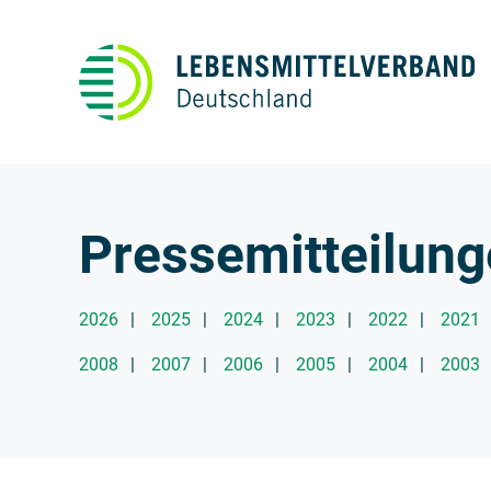
Pressemitteilun
Weitere Informationen
Jahre
2026
2025
2024
2023
2022
2021
2008
2007
2006
2005
2004
2003
Hier finden Sie unsere aktuellen Pressemitteil
Kontakt Öffentlichkeitsarbeit:
Manon Struck-Pacyna
Leiterin Öffentlichkeitsarbeit