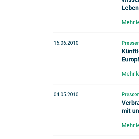
Lebens
Mehr l
16.06.2010
Pressem
Künft
Europä
Mehr l
04.05.2010
Pressem
Verbra
mit u
Mehr l