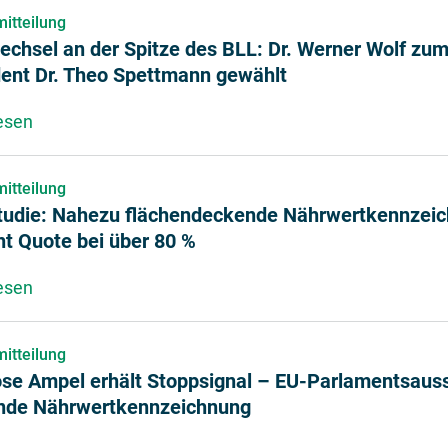
itteilung
echsel an der Spitze des BLL: Dr. Werner Wolf zu
dent Dr. Theo Spettmann gewählt
esen
über Stabwechsel an der Spitze des BLL: Dr. Werne
itteilung
tudie: Nahezu flächendeckende Nährwertkennzeic
ht Quote bei über 80 %
esen
über GfK-Studie: Nahezu flächendeckende Nährwertk
itteilung
ose Ampel erhält Stoppsignal – EU-Parlamentsauss
nde Nährwertkennzeichnung