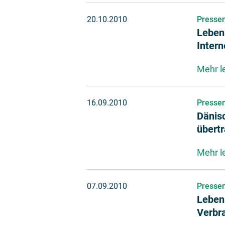
20.10.2010
Pressem
Leben
Intern
Mehr l
16.09.2010
Pressem
Dänis
übert
Mehr l
07.09.2010
Pressem
Lebens
Verbr