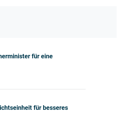
erminister für eine
Verbraucherminister für eine einheitliche Nährwertkenn
ichtseinheit für besseres
ser Unterrichtseinheit für besseres Verständnis der Näh