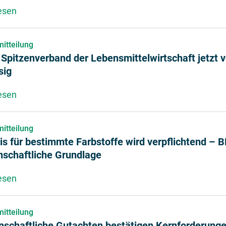
esen
über Lebensmittelwirtschaft steht in konstruktivem
itteilung
Spitzenverband der Lebensmittelwirtschaft jetzt vo
sig
esen
über BLL – Spitzenverband der Lebensmittelwirtschaft
itteilung
s für bestimmte Farbstoffe wird verpflichtend – 
nschaftliche Grundlage
esen
über Hinweis für bestimmte Farbstoffe wird verpfli
itteilung
nschaftliche Gutachten bestätigen Kernforderunge