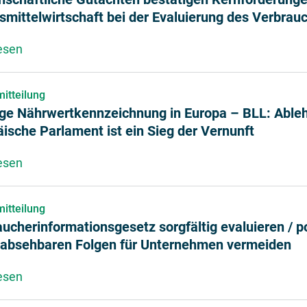
mittelwirtschaft bei der Evaluierung des Verbrau
esen
über Wissenschaftliche Gutachten bestätigen Kernf
itteilung
ige Nährwertkennzeichnung in Europa – BLL: Able
ische Parlament ist ein Sieg der Vernunft
esen
über Künftige Nährwertkennzeichnung in Europa – B
itteilung
ucherinformationsgesetz sorgfältig evaluieren / p
nabsehbaren Folgen für Unternehmen vermeiden
esen
über Verbraucherinformationsgesetz sorgfältig eva