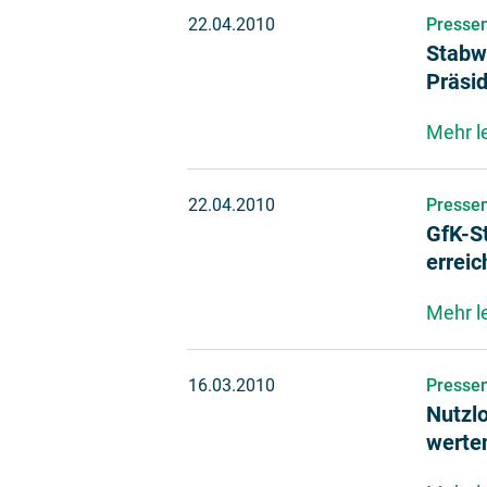
22.04.2010
Pressem
Stabw
Präsi
Mehr l
22.04.2010
Pressem
GfK-S
erreic
Mehr l
16.03.2010
Pressem
Nutzl
werte