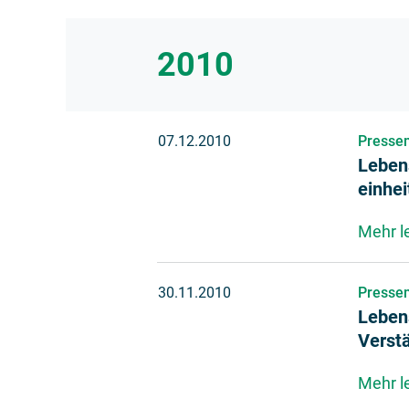
E-Mail: struck@lebensmittelverband.de
Tel.: +49 30 206143-127
2010
07.12.2010
Pressem
Leben
einhe
Mehr l
30.11.2010
Pressem
Lebens
Verst
Mehr l