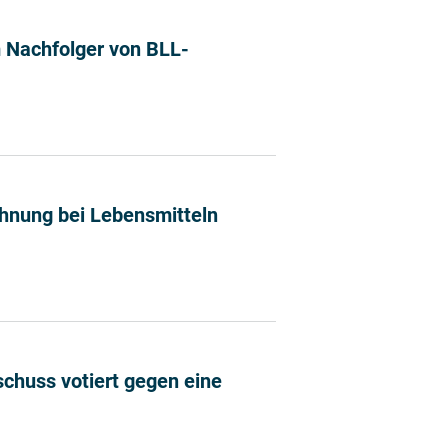
m Nachfolger von BLL-
r Wolf zum Nachfolger von BLL-Präsident Dr. Theo Spett
hnung bei Lebensmitteln
ennzeichnung bei Lebensmitteln erreicht Quote bei übe
chuss votiert gegen eine