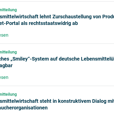
itteilung
smittelwirtschaft lehnt Zurschaustellung von Pro
et-Portal als rechtsstaatswidrig ab
esen
über Lebensmittelwirtschaft lehnt Zurschaustellung
itteilung
ches „Smiley“-System auf deutsche Lebensmittel
ragbar
esen
über Dänisches „Smiley“-System auf deutsche Lebe
itteilung
mittelwirtschaft steht in konstruktivem Dialog mi
aucherorganisationen